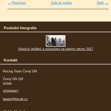
← Předchozí
Zpět do složky
Další →
Poslední fotografie
Vánoční ježdění a rozloučení se starým rokem 2017
Kontakt
Racing Team Černý Důl
Černý Důl 118
54344
605956867
bpajer@tiscali.cz