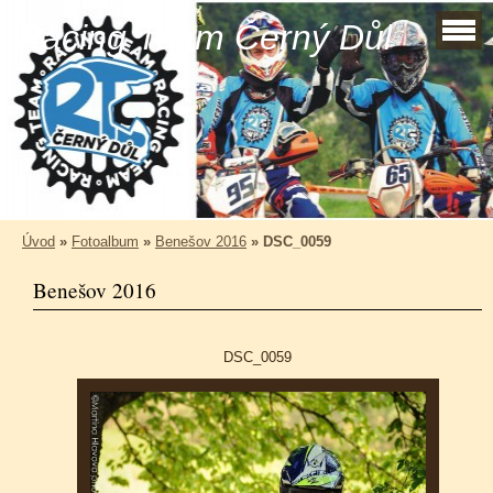
Racing Team Černý Důl
Úvod
»
Fotoalbum
»
Benešov 2016
»
DSC_0059
Benešov 2016
DSC_0059