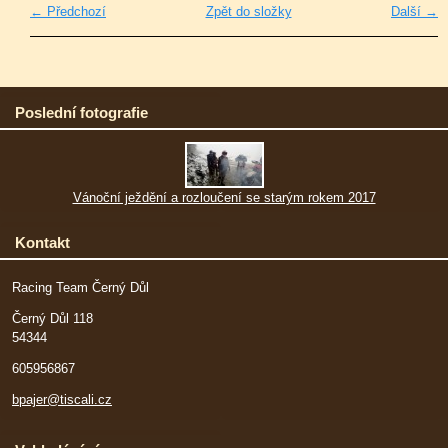
← Předchozí
Zpět do složky
Další →
Poslední fotografie
Vánoční ježdění a rozloučení se starým rokem 2017
Kontakt
Racing Team Černý Důl
Černý Důl 118
54344
605956867
bpajer@tiscali.cz