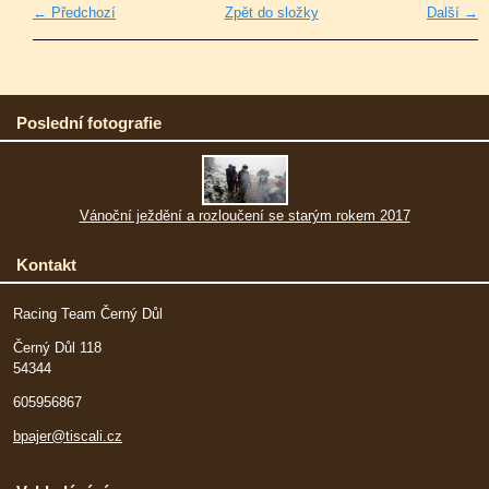
← Předchozí
Zpět do složky
Další →
Poslední fotografie
Vánoční ježdění a rozloučení se starým rokem 2017
Kontakt
Racing Team Černý Důl
Černý Důl 118
54344
605956867
bpajer@tiscali.cz