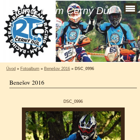
Racing Team Černý Důl
Úvod
»
Fotoalbum
»
Benešov 2016
»
DSC_0996
Benešov 2016
DSC_0996