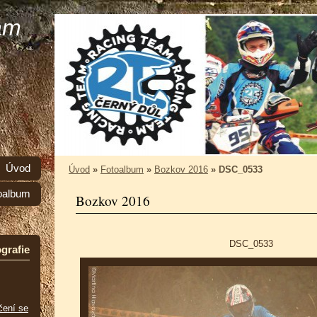
am
Úvod
Úvod
»
Fotoalbum
»
Bozkov 2016
»
DSC_0533
oalbum
Bozkov 2016
DSC_0533
grafie
čení se