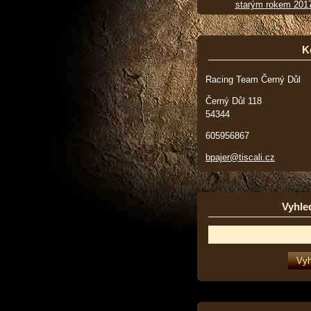
starým rokem 201
K
Racing Team Černý Důl
Černý Důl 118
54344
605956867
bpajer@tiscali.cz
Vyhle