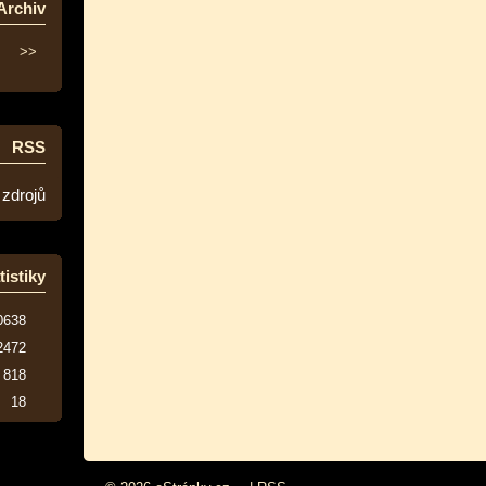
Archiv
>>
RSS
 zdrojů
tistiky
0638
2472
818
18