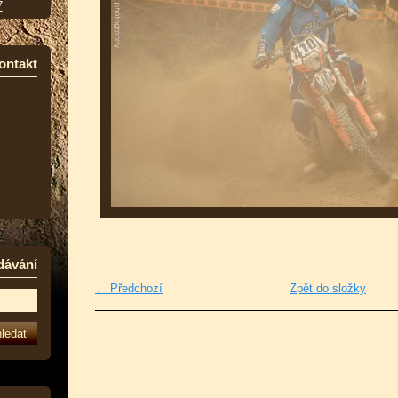
7
ontakt
dávání
← Předchozí
Zpět do složky