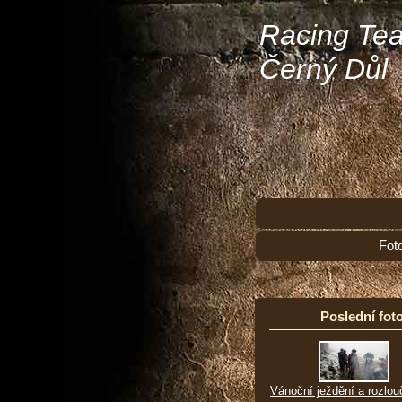
Racing Te
Černý Důl
Fot
Poslední foto
Vánoční ježdění a rozlou