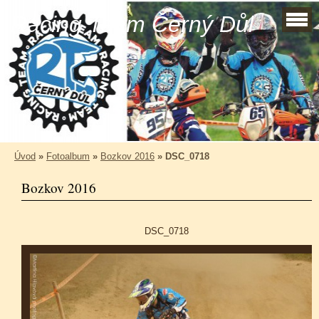
Racing Team Černý Důl
Úvod
»
Fotoalbum
»
Bozkov 2016
»
DSC_0718
Bozkov 2016
DSC_0718