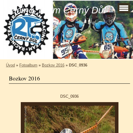
Racing Team Černý Důl
Úvod
»
Fotoalbum
»
Bozkov 2016
»
DSC_0936
Bozkov 2016
DSC_0936