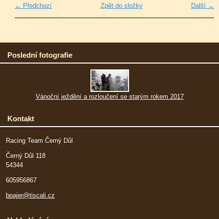
← Předchozí
Zpět do složky
Další →
Poslední fotografie
Vánoční ježdění a rozloučení se starým rokem 2017
Kontakt
Racing Team Černý Důl
Černý Důl 118
54344
605956867
bpajer@tiscali.cz