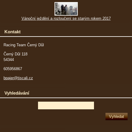
Vánoční ježdění a rozloučení se starým rokem 2017
Kontakt
Racing Team Černý Důl
Černý Důl 118
54344
605956867
bpajer@tiscali.cz
Vyhledávání