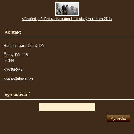
Vánoční ježdění a rozloučení se starým rokem 2017
Kontakt
Racing Team Černý Důl
Černý Důl 118
54344
605956867
bpajer@tiscali.cz
Vyhledávání