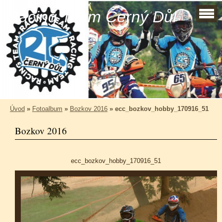
Racing Team Černý Důl
Úvod
»
Fotoalbum
»
Bozkov 2016
»
ecc_bozkov_hobby_170916_51
Bozkov 2016
ecc_bozkov_hobby_170916_51