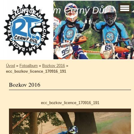
Racing Team Černý Důl
Úvod
»
Fotoalbum
»
Bozkov 2016
»
ecc_bozkov_licence_170916_191
Bozkov 2016
ecc_bozkov_licence_170916_191