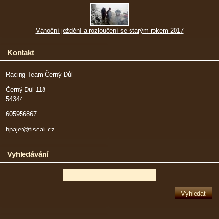
Vánoční ježdění a rozloučení se starým rokem 2017
Kontakt
Racing Team Černý Důl
Černý Důl 118
54344
605956867
bpajer@tiscali.cz
Vyhledávání