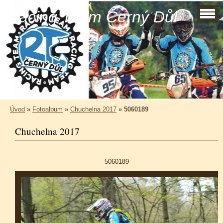
Racing Team Černý Důl
Úvod
»
Fotoalbum
»
Chuchelna 2017
»
5060189
Chuchelna 2017
5060189