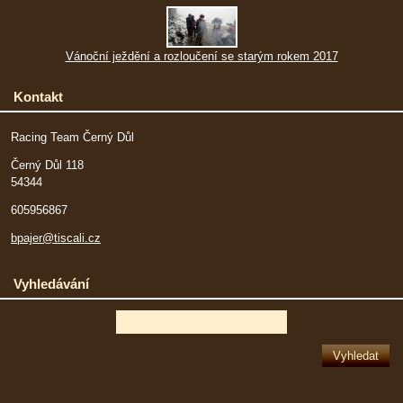
Vánoční ježdění a rozloučení se starým rokem 2017
Kontakt
Racing Team Černý Důl
Černý Důl 118
54344
605956867
bpajer@tiscali.cz
Vyhledávání