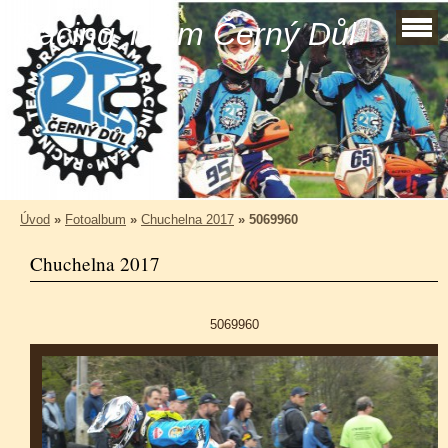
Racing Team Černý Důl
Úvod
»
Fotoalbum
»
Chuchelna 2017
»
5069960
Chuchelna 2017
5069960