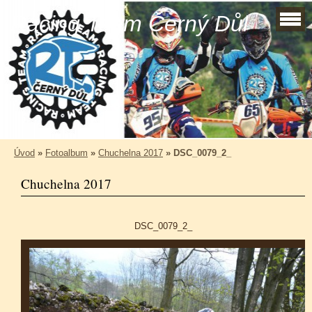
Racing Team Černý Důl
Úvod
»
Fotoalbum
»
Chuchelna 2017
»
DSC_0079_2_
Chuchelna 2017
DSC_0079_2_