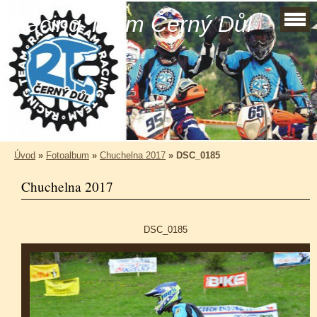
Racing Team Černý Důl
Úvod
»
Fotoalbum
»
Chuchelna 2017
»
DSC_0185
Chuchelna 2017
DSC_0185