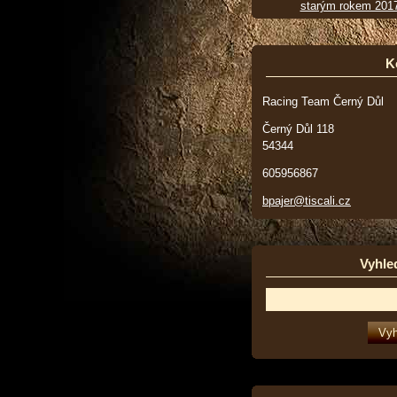
starým rokem 201
K
Racing Team Černý Důl
Černý Důl 118
54344
605956867
bpajer@tiscali.cz
Vyhle