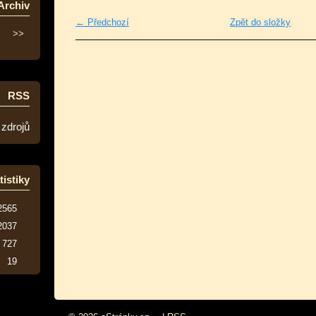
Archiv
← Předchozí
Zpět do složky
>>
RSS
 zdrojů
tistiky
2565
2037
727
19