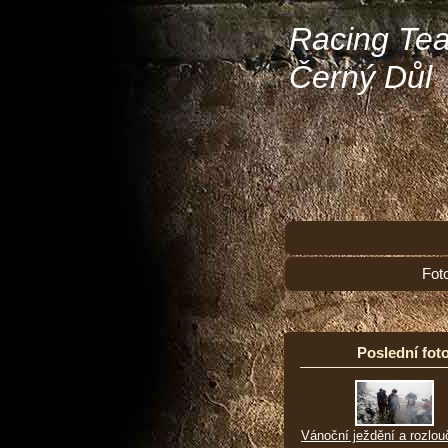
Racing Te
Černý Důl
Fot
Poslední foto
Vánoční ježdění a rozlou