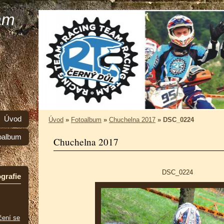
am
Úvod
Úvod
»
Fotoalbum
»
Chuchelna 2017
»
DSC_0224
oalbum
Chuchelna 2017
DSC_0224
grafie
čení se