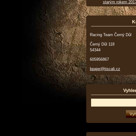
starým rokem 201
K
Racing Team Černý Důl
Černý Důl 118
54344
605956867
bpajer@tiscali.cz
Vyhle