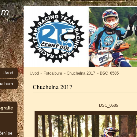
am
Úvod
Úvod
»
Fotoalbum
»
Chuchelna 2017
»
DSC_0585
oalbum
Chuchelna 2017
DSC_0585
grafie
čení se