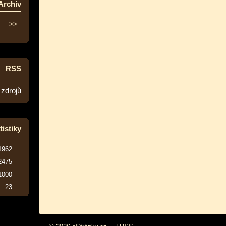
Archiv
>>
RSS
 zdrojů
tistiky
1962
2475
1000
23