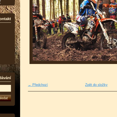
7
ontakt
dávání
← Předchozí
Zpět do složky