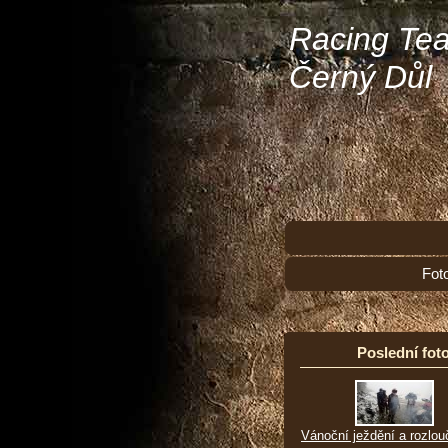
Racing Te
Černý Důl
Fot
Poslední foto
Vánoční ježdění a rozlou