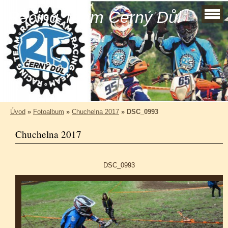
Racing Team Černý Důl
Úvod
»
Fotoalbum
»
Chuchelna 2017
»
DSC_0993
Chuchelna 2017
DSC_0993