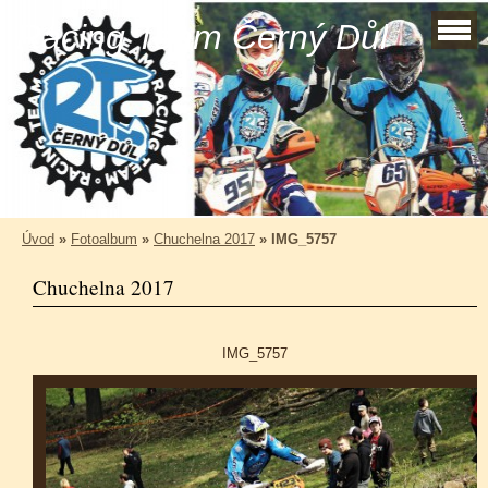
Racing Team Černý Důl
Úvod
»
Fotoalbum
»
Chuchelna 2017
»
IMG_5757
Chuchelna 2017
IMG_5757