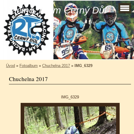
Racing Team Černý Důl
Úvod
»
Fotoalbum
»
Chuchelna 2017
»
IMG_6329
Chuchelna 2017
IMG_6329