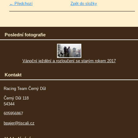
← Předchozí
Zpět do složky
Poslední fotografie
Vánoční ježdění a rozloučení se starým rokem 2017
Kontakt
Racing Team Černý Důl
Černý Důl 118
54344
605956867
bpajer@tiscali.cz