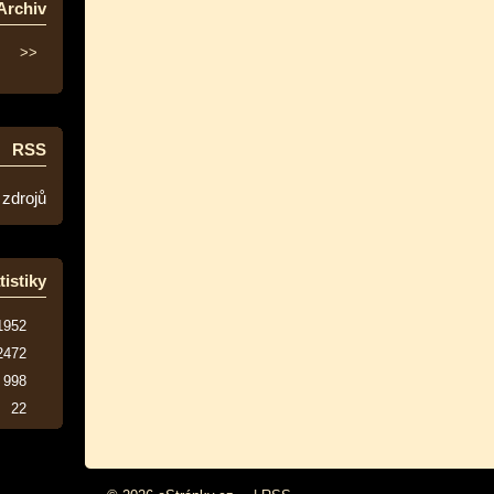
Archiv
>>
RSS
 zdrojů
tistiky
1952
2472
998
22