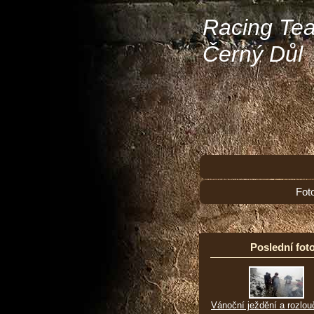
Racing Te
Černý Důl
Fot
Poslední foto
Vánoční ježdění a rozlou