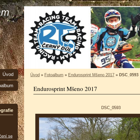
am
Úvod
Úvod
»
Fotoalbum
»
Endurosprint Mšeno 2017
»
DSC_0593
oalbum
Endurosprint Mšeno 2017
DSC_0593
grafie
čení se