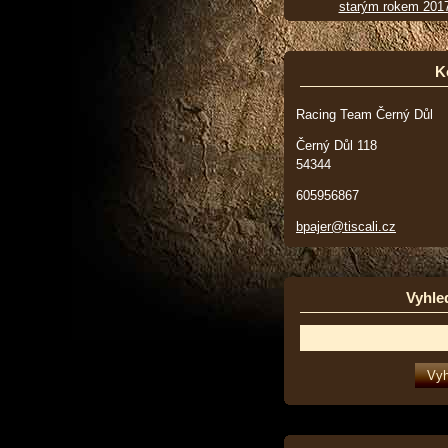
starým rokem 201
K
Racing Team Černý Důl
Černý Důl 118
54344
605956867
bpajer@tiscali.cz
Vyhle