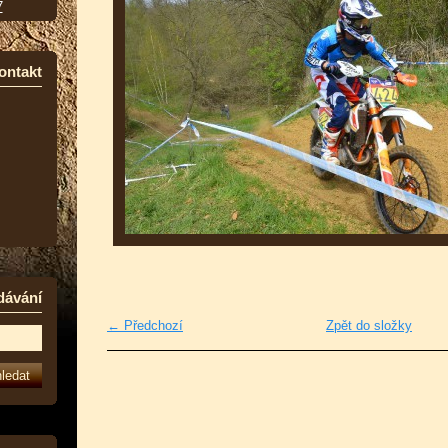
7
ontakt
dávání
← Předchozí
Zpět do složky