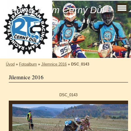
Racing Team Černý Důl
Úvod
»
Fotoalbum
»
Jilemnice 2016
»
DSC_0143
Jilemnice 2016
DSC_0143