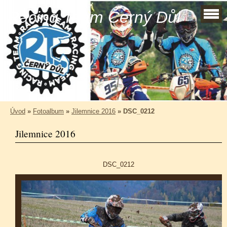
Racing Team Černý Důl
Úvod
»
Fotoalbum
»
Jilemnice 2016
»
DSC_0212
Jilemnice 2016
DSC_0212