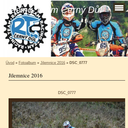
Racing Team Černý Důl
Úvod
»
Fotoalbum
»
Jilemnice 2016
»
DSC_0777
Jilemnice 2016
DSC_0777