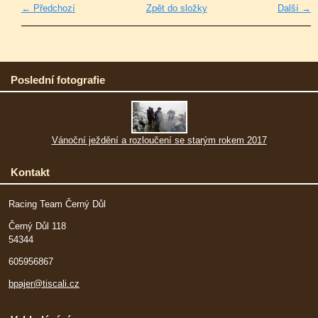
← Předchozí
Zpět do složky
Další →
Poslední fotografie
Vánoční ježdění a rozloučení se starým rokem 2017
Kontakt
Racing Team Černý Důl
Černý Důl 118
54344
605956867
bpajer@tiscali.cz