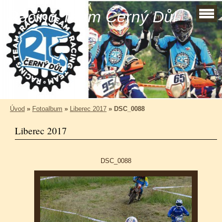
Racing Team Černý Důl
Úvod
»
Fotoalbum
»
Liberec 2017
»
DSC_0088
Liberec 2017
DSC_0088