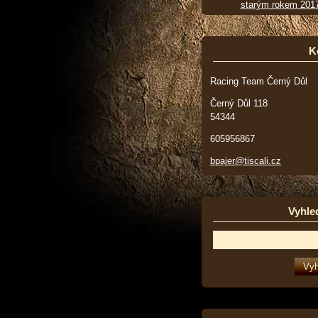
starým rokem 201
K
Racing Team Černý Důl
Černý Důl 118
54344
605956867
bpajer@tiscali.cz
Vyhle