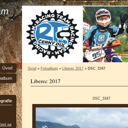
am
Úvod
Úvod
»
Fotoalbum
»
Liberec 2017
»
DSC_3347
oalbum
Liberec 2017
DSC_3347
grafie
čení se