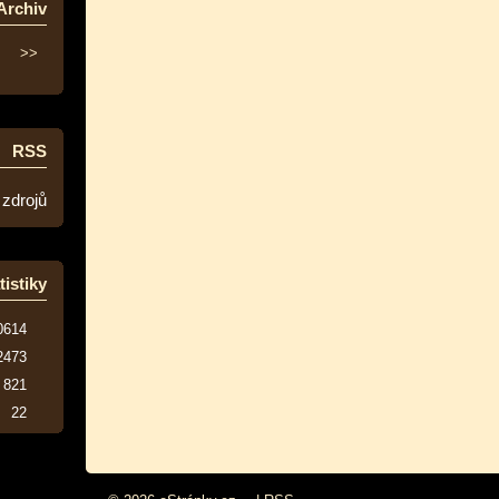
Archiv
>>
RSS
 zdrojů
tistiky
0614
2473
821
22