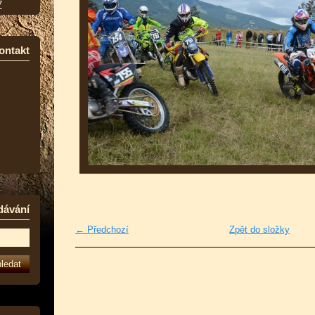
7
ontakt
dávání
← Předchozí
Zpět do složky