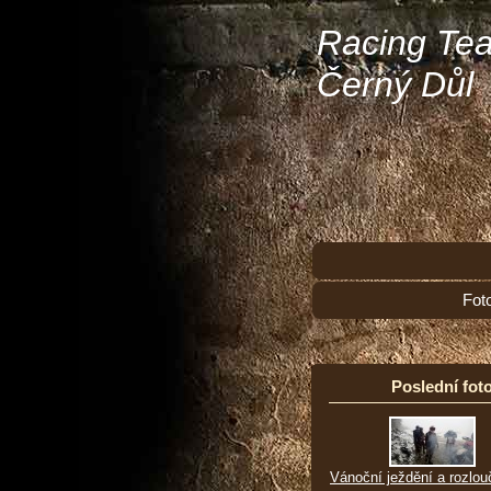
Racing Te
Černý Důl
Fot
Poslední foto
Vánoční ježdění a rozlou