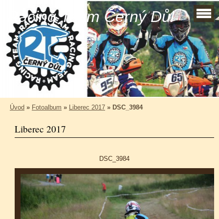
Racing Team Černý Důl
Úvod
»
Fotoalbum
»
Liberec 2017
»
DSC_3984
Liberec 2017
DSC_3984