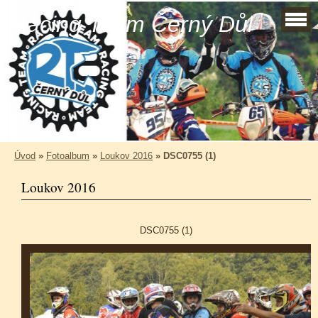
Racing Team Černý Důl
Úvod
»
Fotoalbum
»
Loukov 2016
»
DSC0755 (1)
Loukov 2016
DSC0755 (1)