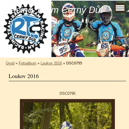
Racing Team Černý Důl
Úvod
»
Fotoalbum
»
Loukov 2016
»
DSC0795
Loukov 2016
DSC0795