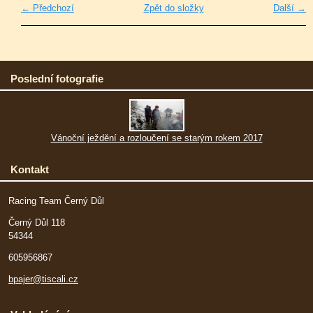
← Předchozí
Zpět do složky
Další →
Poslední fotografie
Vánoční ježdění a rozloučení se starým rokem 2017
Kontakt
Racing Team Černý Důl
Černý Důl 118
54344
605956867
bpajer@tiscali.cz