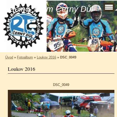
Racing Team Černý Důl
Úvod
»
Fotoalbum
»
Loukov 2016
»
DSC_0049
Loukov 2016
DSC_0049