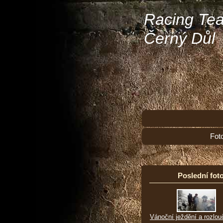
Racing Te
Černý Důl
Fot
Poslední foto
Vánoční ježdění a rozlou