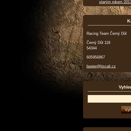
starým rokem 201
K
Racing Team Černý Důl
Černý Důl 118
54344
605956867
bpajer@tiscali.cz
Vyhle