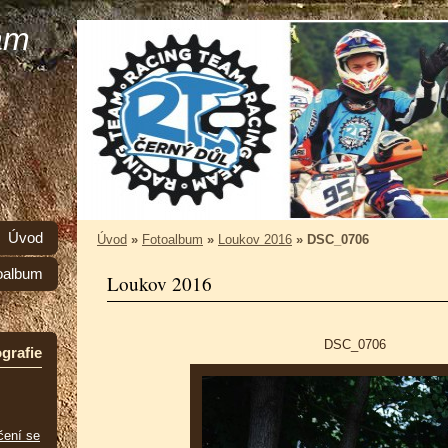
am
Úvod
Úvod
»
Fotoalbum
»
Loukov 2016
»
DSC_0706
oalbum
Loukov 2016
DSC_0706
grafie
čení se