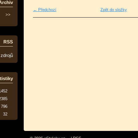
Archiv
← Předchozí
Zpět do složky
>>
RSS
 zdrojů
tistiky
1452
2385
796
32