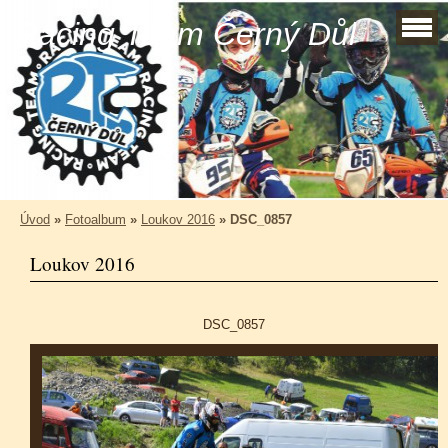
Racing Team Černý Důl
Úvod
»
Fotoalbum
»
Loukov 2016
»
DSC_0857
Loukov 2016
DSC_0857