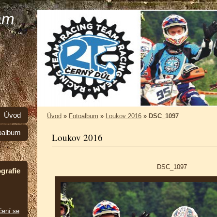
am
Úvod
Úvod
»
Fotoalbum
»
Loukov 2016
»
DSC_1097
oalbum
Loukov 2016
DSC_1097
grafie
čení se