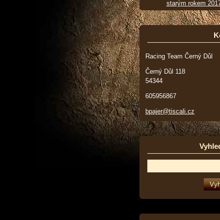
starým rokem 201
K
Racing Team Černý Důl
Černý Důl 118
54344
605956867
bpajer@tiscali.cz
Vyhle