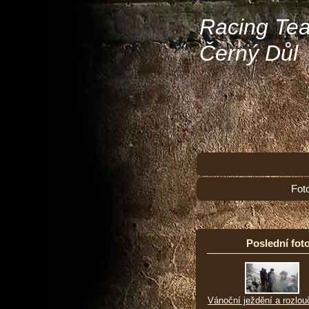
Racing Te
Černý Důl
Fot
Poslední foto
Vánoční ježdění a rozlou