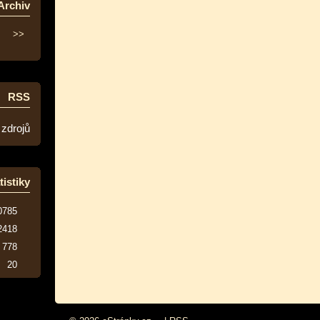
Archiv
>>
RSS
 zdrojů
tistiky
0785
2418
778
20