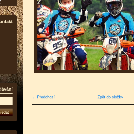
7
ontakt
dávání
← Předchozí
Zpět do složky