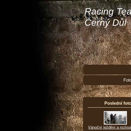
Racing Te
Černý Důl
Fot
Poslední foto
Vánoční ježdění a rozlou