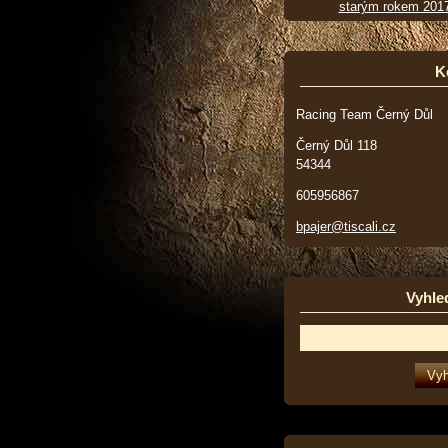
starým rokem 201
K
Racing Team Černý Důl
Černý Důl 118
54344
605956867
bpajer@tiscali.cz
Vyhle