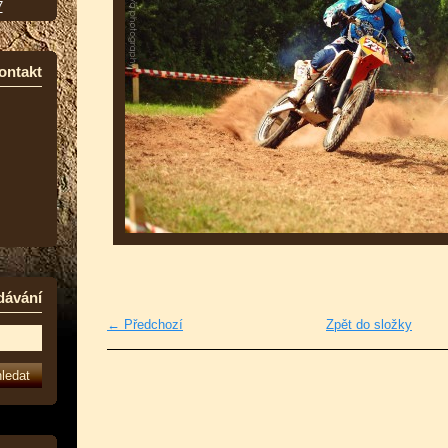
7
ontakt
dávání
← Předchozí
Zpět do složky