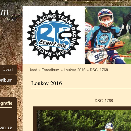
am
Úvod
Úvod
»
Fotoalbum
»
Loukov 2016
»
DSC_1768
oalbum
Loukov 2016
DSC_1768
grafie
čení se