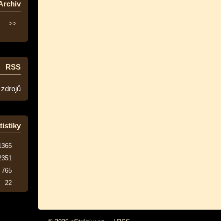
Archiv
>>
RSS
 zdrojů
tistiky
1365
2351
765
22