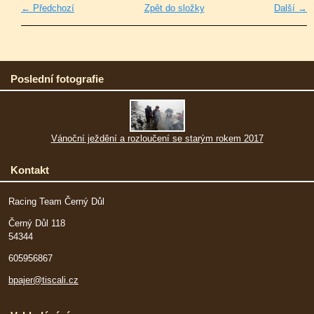
← Předchozí
Zpět do složky
Další →
Poslední fotografie
Vánoční ježdění a rozloučení se starým rokem 2017
Kontakt
Racing Team Černý Důl
Černý Důl 118
54344
605956867
bpajer@tiscali.cz