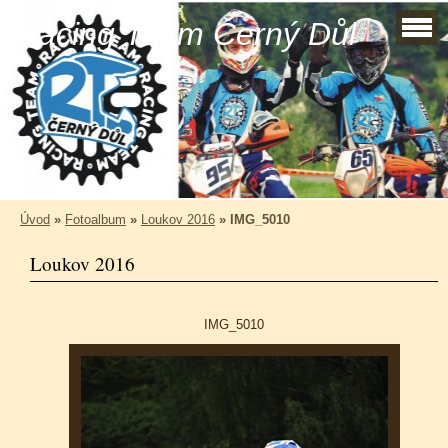
Racing Team Černý Důl
Úvod
»
Fotoalbum
»
Loukov 2016
»
IMG_5010
Loukov 2016
IMG_5010