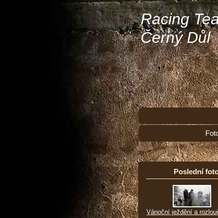
Racing Te
Černý Důl
Fot
Poslední foto
Vánoční ježdění a rozlou