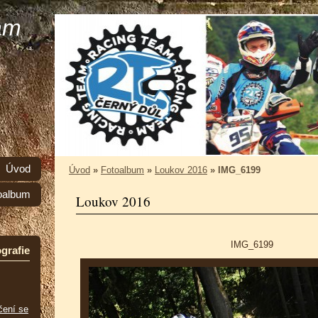
am
Úvod
Úvod
»
Fotoalbum
»
Loukov 2016
»
IMG_6199
oalbum
Loukov 2016
IMG_6199
grafie
čení se