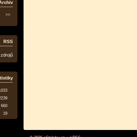
Archiv
>>
RSS
 zdrojů
tistiky
1033
2239
660
19