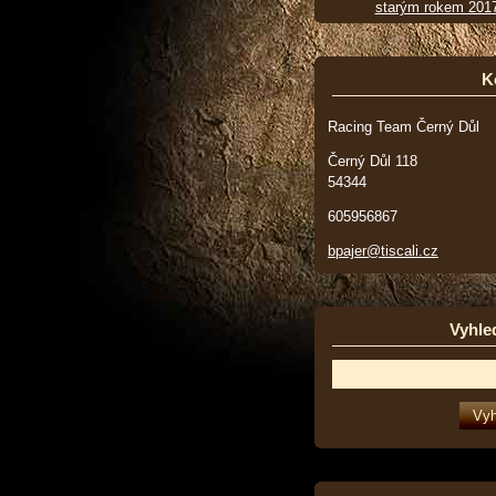
starým rokem 201
K
Racing Team Černý Důl
Černý Důl 118
54344
605956867
bpajer@tiscali.cz
Vyhle