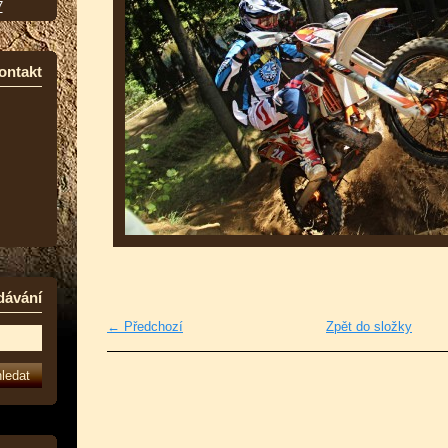
7
ontakt
dávání
← Předchozí
Zpět do složky