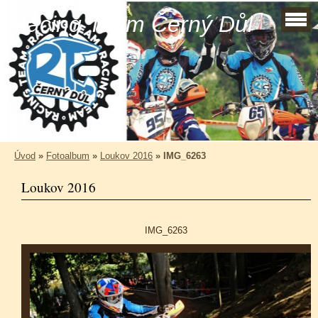
Racing Team Černý Důl
Úvod
»
Fotoalbum
»
Loukov 2016
»
IMG_6263
Loukov 2016
IMG_6263