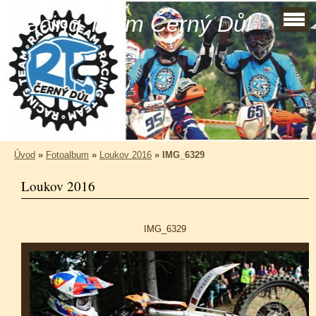
Racing Team Černý Důl
Úvod
»
Fotoalbum
»
Loukov 2016
»
IMG_6329
Loukov 2016
IMG_6329