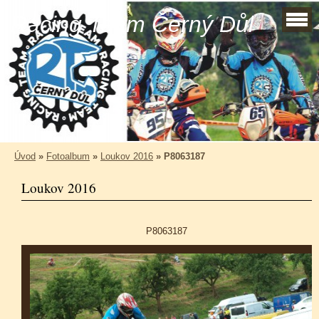
Racing Team Černý Důl
Úvod
»
Fotoalbum
»
Loukov 2016
»
P8063187
Loukov 2016
P8063187