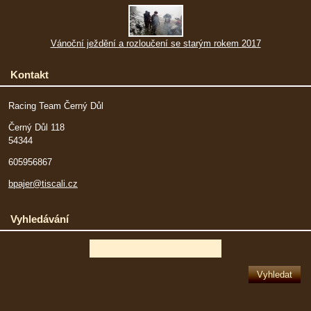
Vánoční ježdění a rozloučení se starým rokem 2017
Kontakt
Racing Team Černý Důl
Černý Důl 118
54344
605956867
bpajer@tiscali.cz
Vyhledávání