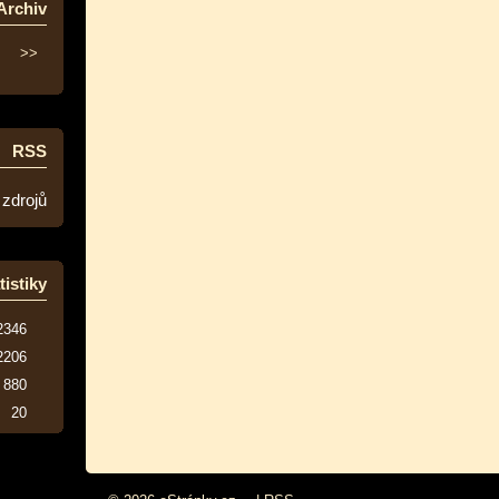
Archiv
>>
RSS
 zdrojů
tistiky
2346
2206
880
20