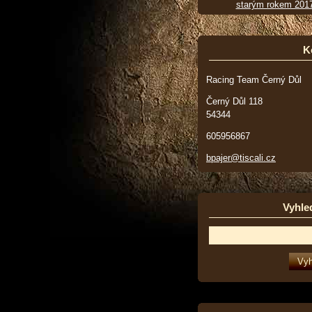
starým rokem 201
K
Racing Team Černý Důl
Černý Důl 118
54344
605956867
bpajer@tiscali.cz
Vyhle