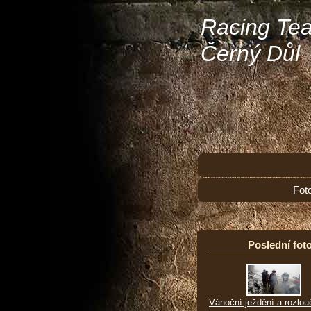
Racing Te
Černý Důl
Fot
Poslední foto
Vánoční ježdění a rozlou