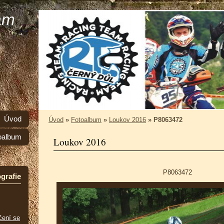
am
Úvod
Úvod
»
Fotoalbum
»
Loukov 2016
»
P8063472
oalbum
Loukov 2016
P8063472
grafie
čení se