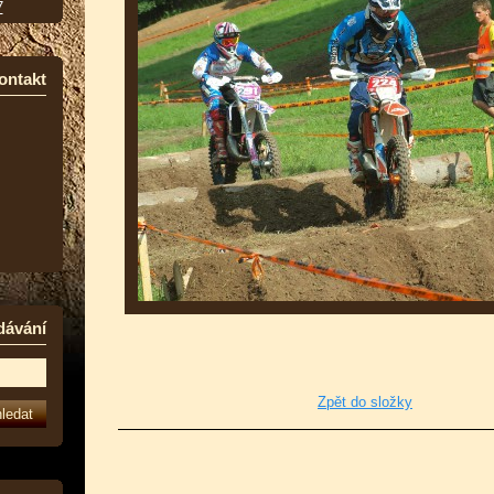
7
ontakt
dávání
Zpět do složky