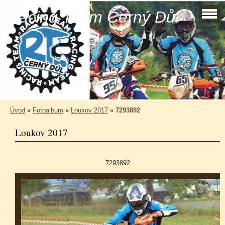
Racing Team Černý Důl
Úvod
»
Fotoalbum
»
Loukov 2017
»
7293892
Loukov 2017
7293892