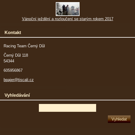
Vánoční ježdění a rozloučení se starým rokem 2017
Kontakt
Racing Team Černý Důl
Černý Důl 118
54344
605956867
bpajer@tiscali.cz
Vyhledávání