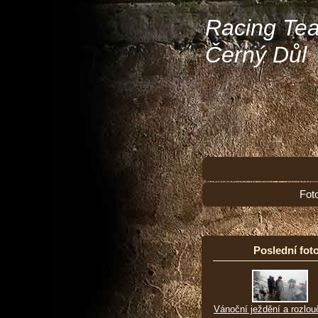
Racing Te
Černý Důl
Fot
Poslední foto
Vánoční ježdění a rozlou