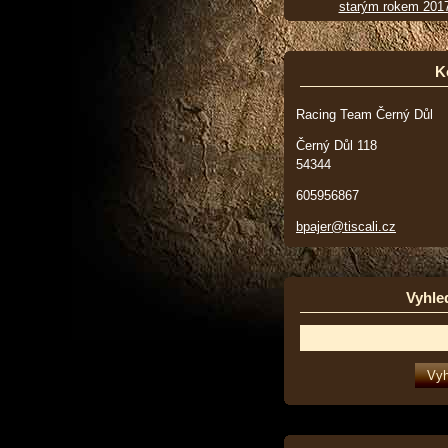
starým rokem 201
K
Racing Team Černý Důl
Černý Důl 118
54344
605956867
bpajer@tiscali.cz
Vyhle