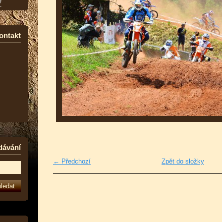
7
ontakt
dávání
← Předchozí
Zpět do složky