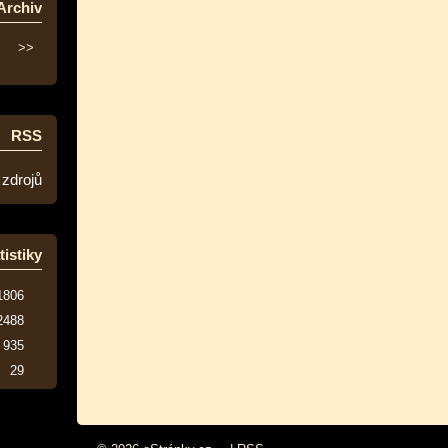
Archiv
>>
RSS
 zdrojů
tistiky
1806
2488
935
29