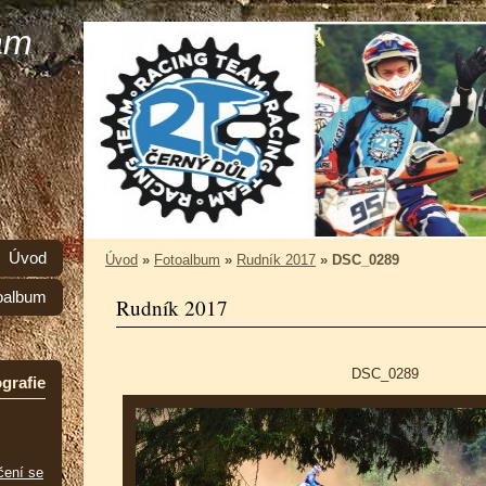
am
Úvod
Úvod
»
Fotoalbum
»
Rudník 2017
»
DSC_0289
oalbum
Rudník 2017
DSC_0289
grafie
čení se