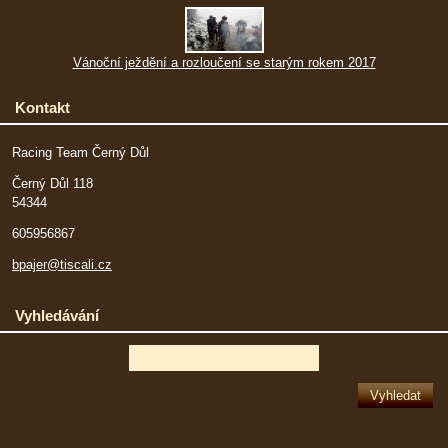
Vánoční ježdění a rozloučení se starým rokem 2017
Kontakt
Racing Team Černý Důl
Černý Důl 118
54344
605956867
bpajer@tiscali.cz
Vyhledávání