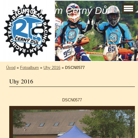
Racing Team Černý Důl
Úvod
»
Fotoalbum
»
Uhy 2016
»
DSCN0577
Uhy 2016
DSCN0577