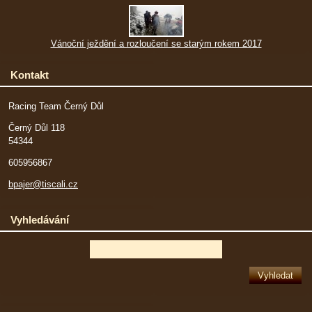
Vánoční ježdění a rozloučení se starým rokem 2017
Kontakt
Racing Team Černý Důl
Černý Důl 118
54344
605956867
bpajer@tiscali.cz
Vyhledávání