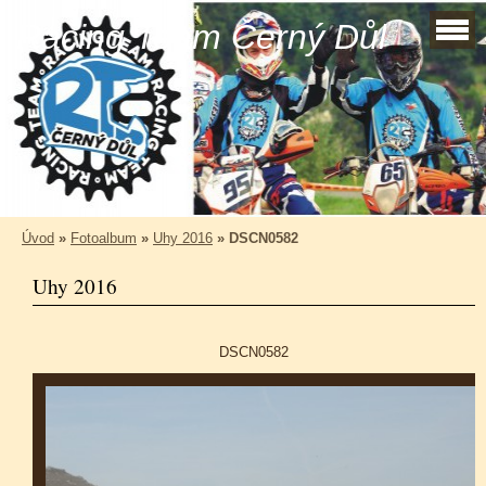
Racing Team Černý Důl
Úvod
»
Fotoalbum
»
Uhy 2016
»
DSCN0582
Uhy 2016
DSCN0582