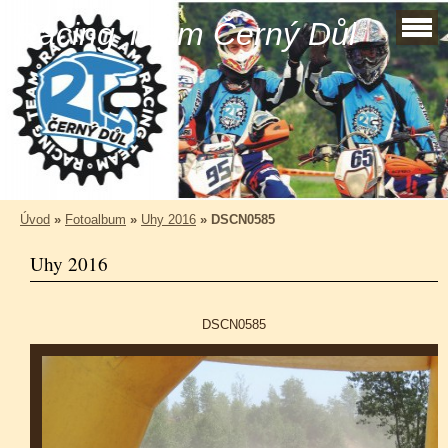
Racing Team Černý Důl
Úvod
»
Fotoalbum
»
Uhy 2016
»
DSCN0585
Uhy 2016
DSCN0585