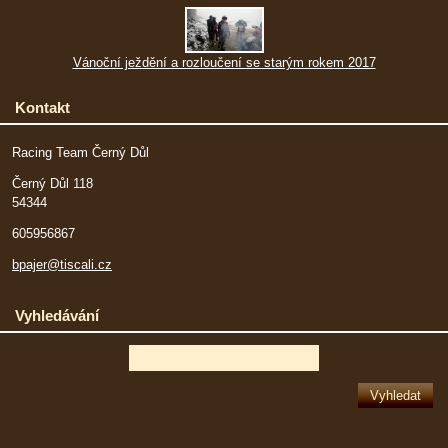
Vánoční ježdění a rozloučení se starým rokem 2017
Kontakt
Racing Team Černý Důl
Černý Důl 118
54344
605956867
bpajer@tiscali.cz
Vyhledávání