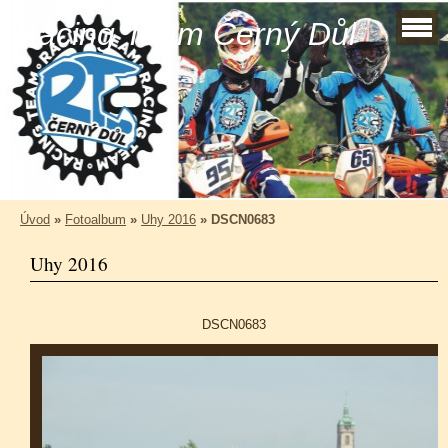
Racing Team Černý Důl
Úvod
»
Fotoalbum
»
Uhy 2016
»
DSCN0683
Uhy 2016
DSCN0683