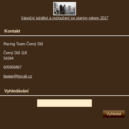
Vánoční ježdění a rozloučení se starým rokem 2017
Kontakt
Racing Team Černý Důl
Černý Důl 118
54344
605956867
bpajer@tiscali.cz
Vyhledávání