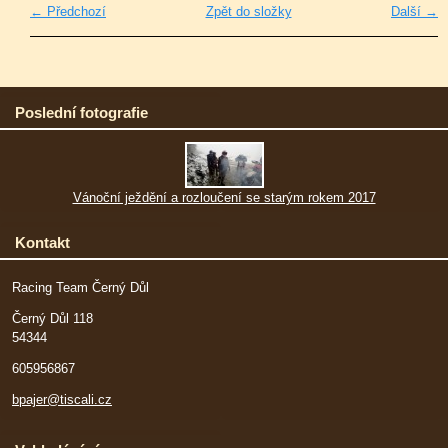
← Předchozí
Zpět do složky
Další →
Poslední fotografie
Vánoční ježdění a rozloučení se starým rokem 2017
Kontakt
Racing Team Černý Důl
Černý Důl 118
54344
605956867
bpajer@tiscali.cz