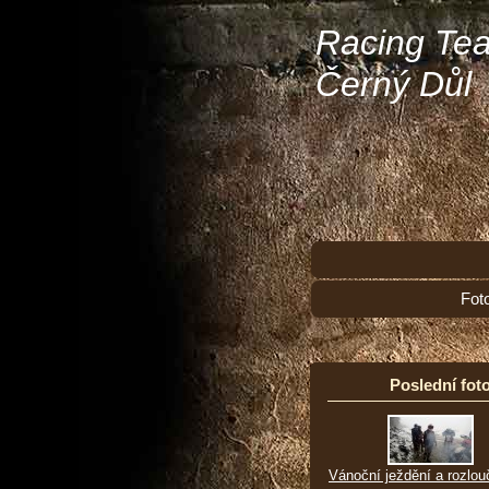
Racing Te
Černý Důl
Fot
Poslední foto
Vánoční ježdění a rozlou