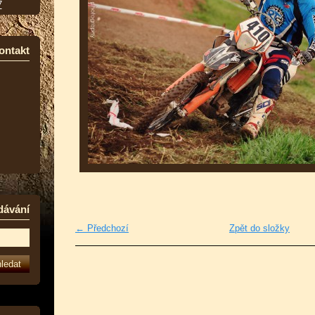
7
ontakt
dávání
← Předchozí
Zpět do složky