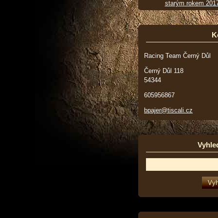
starým rokem 201
K
Racing Team Černý Důl
Černý Důl 118
54344
605956867
bpajer@tiscali.cz
Vyhle