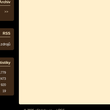
Archiv
>>
RSS
 zdrojů
tistiky
1779
2473
920
19