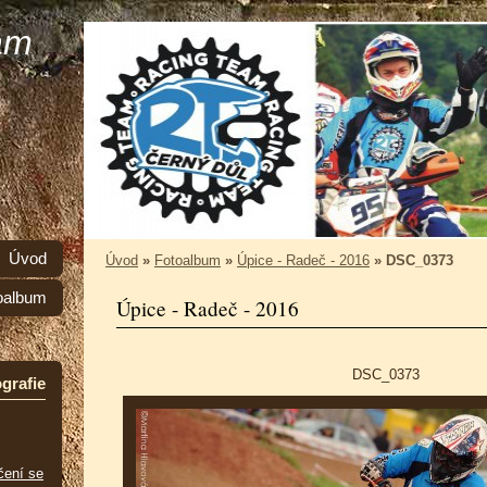
am
Úvod
Úvod
»
Fotoalbum
»
Úpice - Radeč - 2016
»
DSC_0373
oalbum
Úpice - Radeč - 2016
DSC_0373
grafie
čení se