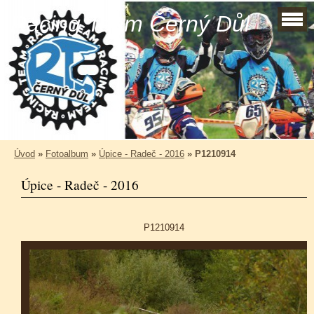
Racing Team Černý Důl
Úvod
»
Fotoalbum
»
Úpice - Radeč - 2016
»
P1210914
Úpice - Radeč - 2016
P1210914