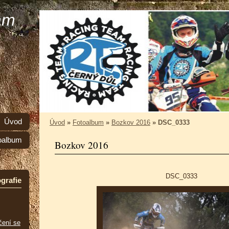
am
Úvod
Úvod
»
Fotoalbum
»
Bozkov 2016
»
DSC_0333
oalbum
Bozkov 2016
DSC_0333
grafie
čení se