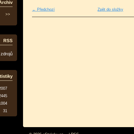
Archiv
← Předchozí
Zpět do složky
>>
RSS
 zdrojů
tistiky
2007
2445
1004
31