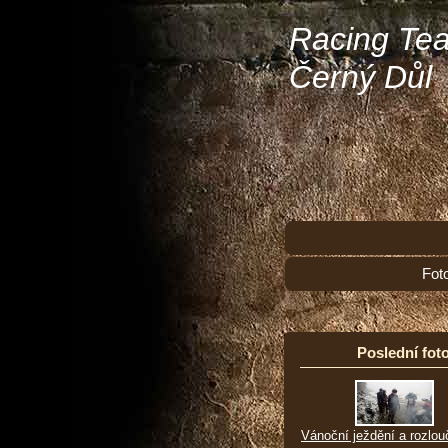
Racing Te
Černý Důl
Fot
Poslední foto
Vánoční ježdění a rozlou