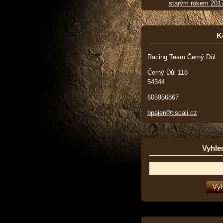
starým rokem 201
K
Racing Team Černý Důl
Černý Důl 118
54344
605956867
bpajer@tiscali.cz
Vyhle