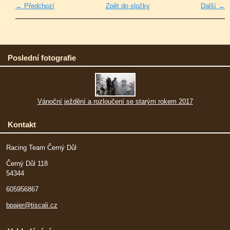
← Předchozí
Zpět do složky
Další →
Poslední fotografie
Vánoční ježdění a rozloučení se starým rokem 2017
Kontakt
Racing Team Černý Důl
Černý Důl 118
54344
605956867
bpajer@tiscali.cz