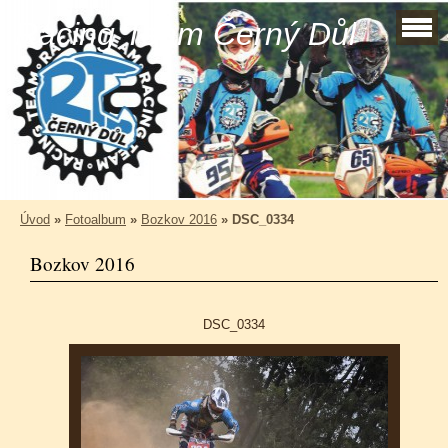
Racing Team Černý Důl
Úvod
»
Fotoalbum
»
Bozkov 2016
»
DSC_0334
Bozkov 2016
DSC_0334