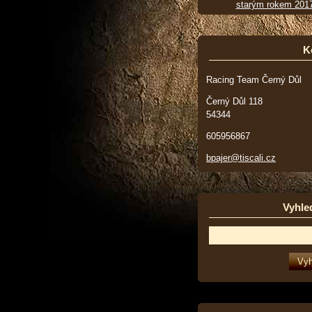
starým rokem 201
K
Racing Team Černý Důl
Černý Důl 118
54344
605956867
bpajer@tiscali.cz
Vyhle