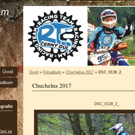
am
Úvod
Úvod
»
Fotoalbum
»
Chuchelna 2017
»
DSC_0138_2_
oalbum
Chuchelna 2017
DSC_0138_2_
grafie
čení se