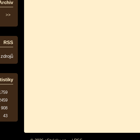
Archiv
>>
RSS
 zdrojů
tistiky
1759
2459
908
43