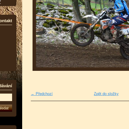
7
ontakt
dávání
← Předchozí
Zpět do složky