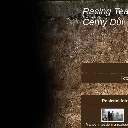
Racing Te
Černý Důl
Fot
Poslední foto
Vánoční ježdění a rozlou